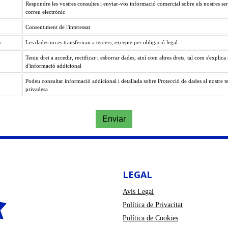
Respondre les vostres consultes i enviar-vos informació comercial sobre els nostres ser
correu electrònic
:
Consentiment de l'interessat
:
Les dades no es transferiran a tercers, excepte per obligació legal
Teniu dret a accedir, rectificar i esborrar dades, així com altres drets, tal com s'explica 
d'informació addicional
Podeu consultar informació addicional i detallada sobre Protecció de dades al nostre tex
privadesa
Enviar
LEGAL
Avís Legal
Política de Privacitat
Política de Cookies