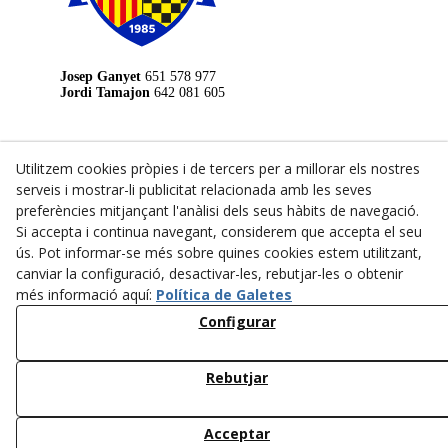
Josep Ganyet
651 578 977
Jordi Tamajon
642 081 605
LEGAL
Utilitzem cookies pròpies i de tercers per a millorar els nostres
Avís Legal
serveis i mostrar-li publicitat relacionada amb les seves
preferències mitjançant l'anàlisi dels seus hàbits de navegació.
Política de Privacitat
Si accepta i continua navegant, considerem que accepta el seu
Política de Cookies
ús. Pot informar-se més sobre quines cookies estem utilitzant,
Pavelló Municipal d'Esports de Tàrrega
canviar la configuració, desactivar-les, rebutjar-les o obtenir
Carrer de Joan Brossa, s/n, 25300
973 31 29 35
més informació aquí:
Política de Galetes
Configurar
Club Natació Tàrrega
Carrer de La Verge de Montserrat
973 31 10 40
Rebutjar
© 08/2026 CLUB FUTBOL SALA TÀRREGA - Tots els drets
Acceptar
reservats.