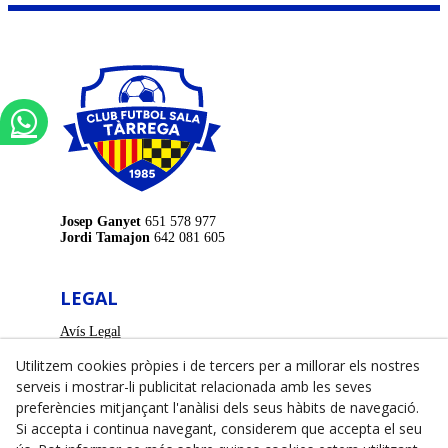
Josep Ganyet
651 578 977
Jordi Tamajon
642 081 605
LEGAL
Avís Legal
Política de Privacitat
Utilitzem cookies pròpies i de tercers per a millorar els nostres
Política de Cookies
serveis i mostrar-li publicitat relacionada amb les seves
Pavelló Municipal d'Esports de Tàrrega
preferències mitjançant l'anàlisi dels seus hàbits de navegació.
Carrer de Joan Brossa, s/n, 25300
Si accepta i continua navegant, considerem que accepta el seu
973 31 29 35