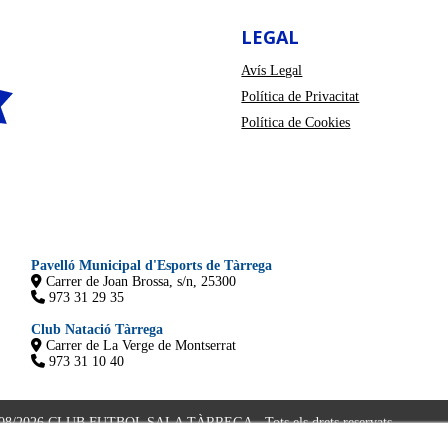
LEGAL
Avís Legal
Política de Privacitat
Política de Cookies
Pavelló Municipal d'Esports de Tàrrega
Carrer de Joan Brossa, s/n, 25300
973 31 29 35
Club Natació Tàrrega
Carrer de La Verge de Montserrat
973 31 10 40
08/2026 CLUB FUTBOL SALA TÀRREGA - Tots els drets reservats.