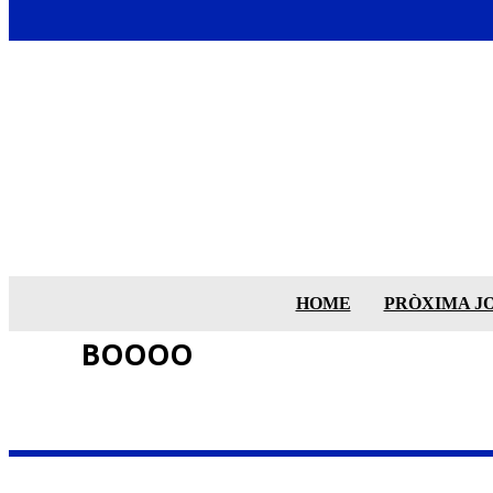
HOME
PRÒXIMA J
BOOOO