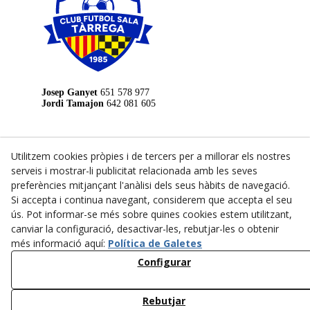
Josep Ganyet
651 578 977
Jordi Tamajon
642 081 605
LEGAL
Utilitzem cookies pròpies i de tercers per a millorar els nostres
Avís Legal
serveis i mostrar-li publicitat relacionada amb les seves
preferències mitjançant l'anàlisi dels seus hàbits de navegació.
Política de Privacitat
Si accepta i continua navegant, considerem que accepta el seu
Política de Cookies
ús. Pot informar-se més sobre quines cookies estem utilitzant,
Pavelló Municipal d'Esports de Tàrrega
canviar la configuració, desactivar-les, rebutjar-les o obtenir
Carrer de Joan Brossa, s/n, 25300
973 31 29 35
més informació aquí:
Política de Galetes
Configurar
Club Natació Tàrrega
Carrer de La Verge de Montserrat
973 31 10 40
Rebutjar