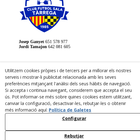
Josep Ganyet
651 578 977
Jordi Tamajon
642 081 605
LEGAL
Utilitzem cookies pròpies i de tercers per a millorar els nostres
Avís Legal
serveis i mostrar-li publicitat relacionada amb les seves
preferències mitjançant l'anàlisi dels seus hàbits de navegació.
Política de Privacitat
Si accepta i continua navegant, considerem que accepta el seu
Política de Cookies
ús. Pot informar-se més sobre quines cookies estem utilitzant,
Pavelló Municipal d'Esports de Tàrrega
canviar la configuració, desactivar-les, rebutjar-les o obtenir
Carrer de Joan Brossa, s/n, 25300
973 31 29 35
més informació aquí:
Política de Galetes
Configurar
Club Natació Tàrrega
Carrer de La Verge de Montserrat
973 31 10 40
Rebutjar